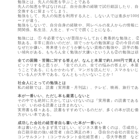
勉強とは、先人の知恵を学ぶことである
先人の知恵を学ばなければ、自分自身の経験で試行錯誤したり、自
交換するに留まってしまう。
勉強をして、先人の知恵を利用する人と、しない人では進歩が100倍
ードが違う。
勉強をしないで、自分自身の経験や、同レベルの友人からの情報に
間関係、私生活、人生と、すべてで躓くことになる。
勉強には、① 今必要でないが普段からしておく教養的な勉強と、②
類ある。非常に面白いのだが、頭でっかちの勉強家は ②の今目の
なぜだか嫌い、将来使うかどうか解らない資格の勉強や、語学の勉
い傾向がある。もちろん全く勉強が大嫌いという人も②の勉強は頑
全ての困難・苦難に対する答えが、なんと本屋で約1,000円で買え
ビックリすると思うが、『全ての人の、全ての悩みの答えが、本屋
うことである。にもかかわらず、マンガを読んだり、スマホをいじ
ている人が大半である。なんともったいないことか！
社会人にとっての勉強とは
私の経験では、読書（実用書・月刊誌）、テレビ、映画、旅行であ
本が一番いい、ただし本も厳選しないと
その中でも絶対に欠かしてはいけないのは『実用書』の読書である
いが、いわゆる読書とは含まれない。
実用書も様々ある。読書をすすめているのだが、多くの本が読む価
方がいい本である。
成功した会社の経営者自ら書いた本が一番いい
本は書いた人をまず見てほしい。ビジネス書を書くのは、①成功し
自己顕示欲の強い経営者（自己満足の本）、③自分の会社の宣伝を
コンサルタント（コンサルタント会社経営者）、⑤大学教授 など