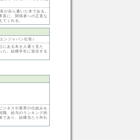
社長が自ら書いた本である。
率直に、関係者への正直な
えてくれる。
エンジャパン社長）
社にある本を人通り見た
った。結構学生に迎合する
ビジネスや業界の仕組みを
就職、給与のランキング的
第であり、結構当たり外れ