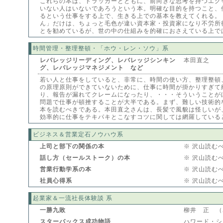
これらの本は、ドラッカーとともに、前向きな思考を持つエグ
いない人はいないであろうという本。明確な目的を持つこと、
るという仕事をする上で、生きる上での基本を教えてくれる。
ん」だけは、ちょっと毛色が違い資本家・投資家になり不労所
とを勧めているが、世の中の仕組みを的確におさえている上で
時間管理・整理整頓・「ホウ・レン・ソウ」系
レバレッジリーディング、レバレッジシンキン
本田直之
グ、レバレッジマネジメント など
若い人と仕事をしていると、非常に、時間の使い方、整理整頓
の原理原則ができていないために、仕事に時間が掛かりすぎて
り、報告が漏れてクレームになったり、・・・そういうことが
問題で仕事が頓挫することが大半である。まず、難しい技術的
本を読むべきである。本田直之さんは、長髪で風貌は怪しいが
効率的に仕事をテキパキとこなすコツに関しては網羅している
ビジネス＆営業定石ノウハウ系
上司と部下の関係の本
※ 沢山読む
話し方（セールストーク）の本
※ 沢山読む
営業行動学系の本
※ 沢山読む
社員心得系
※ 沢山読む
起業家＆一流社長体験談 系
一勝九敗
柳井 正 （
スターバックス成功物語
ハワード・シ