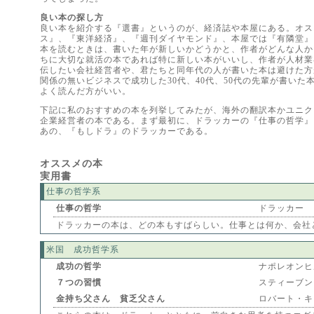
良い本の探し方
良い本を紹介する『選書』というのが、経済誌や本屋にある。オス
ス』、『東洋経済』、『週刊ダイヤモンド』、本屋では『有隣堂』
本を読むときは、書いた年が新しいかどうかと、作者がどんな人か
ちに大切な就活の本であれば特に新しい本がいいし、作者が人材業
伝したい会社経営者や、君たちと同年代の人が書いた本は避けた方
関係の無いビジネスで成功した30代、40代、50代の先輩が書いた
よく読んだ方がいい。
下記に私のおすすめの本を列挙してみたが、海外の翻訳本かユニク
企業経営者の本である。まず最初に、ドラッカーの『仕事の哲学』
あの、『もしドラ』のドラッカーである。
オススメの本
実用書
仕事の哲学系
仕事の哲学
ドラッカー
ドラッカーの本は、どの本もすばらしい。仕事とは何か、会社
米国 成功哲学系
成功の哲学
ナポレオンヒ
７つの習慣
スティーブン
金持ち父さん 貧乏父さん
ロバート・キ