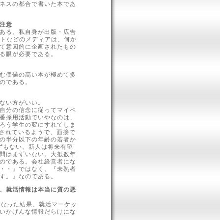
ネスの都合で書いた本であ
注意
ある。私自身が出版・広告
ットなどのメディアは、何か
て意図的に企画されたもの
る眼が必要である。
む価値の高い本が極めて多
のである。
ない方がいい。
自分の信念に従ってマイペ
番採用活動でいやなのは、
ろう学生の変にすれてしま
南されているようで、面接で
の半分以下の年齢の若者か
ずもない。新人は将来有望
間はまずいない。大抵数年
のである。会社経営者にな
・・』ではなく、『未熟者
す。』なのである。
、就活情報は本当に質の悪
くなった結果、就活マーケッ
いかげんな情報だらけにな