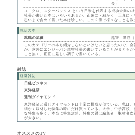
長）
ユニクロ、スターバックス という日米を代表する成功企業の
社長が書いた本はいろいろあるが、正確に・細かく・正直に・
思いまで含めて書いた本は珍しい。この２冊で様々なことを教
就活の本
就職の流儀
越智 道勝（
このカテゴリーの本も紹介しないといけないと思ったので、会
が、意外にエンジャパン越智社長の書いていることがまともだ
こと無く、正直に厳しい調子で書いている。
雑誌
経済雑誌
日経ビジネス
東洋経済
週刊ダイヤモンド
東洋経済と週刊ダイヤモンドは非常に構成が似ている。私は、
細かく取材した特集の時にだけ買っている。大学、中学高校、
な特集も多く、本当に特集次第。特集の質は編集者・取材者次
が大きい。
オススメのTV