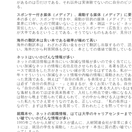
があるのは①だけである。それ以外は実体験でないのに自分のビジ
る。
スポンサー付き媒体（メディア）、扇動する媒体（メディア）に要
本の多くが、スポンサー付きや、扇動が目的の媒体（メディア）で
業界に15年いたので間違いないことだが、本・雑誌・テレビ・ネ
宣伝したい、あるいは扇動したいというスポンサー（広告主）がい
が大半であるということである。そうでないものもあるが、見分け
海外の翻訳本は良い本である確率が極めて高い
海外の翻訳本は、わざわざ高い金をかけて翻訳し出版するので、読
い。海外だから利害関係も少なく、本としての価値で販売している
ネットはいいかげんな情報が多い
ネットの就活情報は本当にいい加減な情報が多いので全く当てにし
いい加減なネットの情報に右往左往させられるより、名著を読んで
ースで就活をした方がきっといい縁が見つかるはずである。私が一
年々そういういい加減なネット情報や内輪の情報に扇動されたであ
った意識である。例えば”『自分の長所』を表現せよ”とどうも指
は必ず『自分の長所は・・』と始まるが、全くお笑いである。自分
ら『自分の長所』はXXです。と言われてピンと来る大人がいるは
な逸材も含めてほぼ全員未熟者で、入社した時点で使い物になる人
は朝から晩まで怒られて鍛えられて、その中から伸びる人は伸びる
った私たちでさえ皆そうなのである。正しいのは、『私の長所は・
なので、まずは先輩たちを見習って、言われたことを黙ってやりま
就職本や、ネットの就職情報、はては大学のキャリアセンターまで
い嘘でいいかげんな情報が多い
1995年ごろから人材ビジネスが盛んに、人材関連会社が非常に多
トには、就活の学生を扇動し・たぶらかす・本当に質の悪い嘘でい
ってしまった。