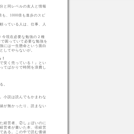
分と同レベルの友人と情報
も、1000倍も進歩のスピ
頼っている人は、仕事、人
 今現在必要な勉強の２種
前で困っていて必要な勉強を
強には一生懸命という面白
としてやらないが。
る！
で安く売っている！』とい
ってばかりで時間を浪費し
る。
。小説は読んでもかまわな
値が無かったり、読まない
た経営者、②しょぼいのに
経営者が書いた本、④経営
である。この中で読む価値