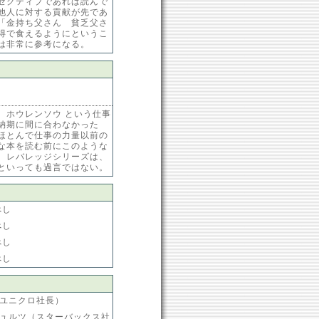
ゼクティブであれば読んで
他人に対する貢献が先であ
「金持ち父さん 貧乏父さ
得で食えるようにというこ
は非常に参考になる。
、ホウレンソウ という仕事
納期に間に合わなかった
ほとんで仕事の力量以前の
な本を読む前にこのような
、レバレッジシリーズは、
といっても過言ではない。
べし
べし
べし
べし
ユニクロ社長）
ュルツ（スターバックス社